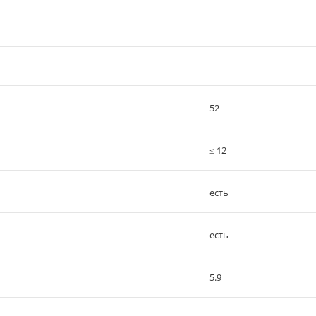
52
≤ 12
есть
есть
5.9