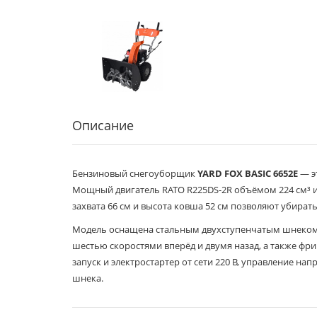
Описание
Бензиновый снегоуборщик
YARD FOX BASIC 6652E
— э
Мощный двигатель RATO R225DS-2R объёмом 224 см³ и 
захвата 66 см и высота ковша 52 см позволяют убират
Модель оснащена стальным двухступенчатым шнеком и
шестью скоростями вперёд и двумя назад, а также ф
запуск и электростартер от сети 220 В, управление на
шнека.