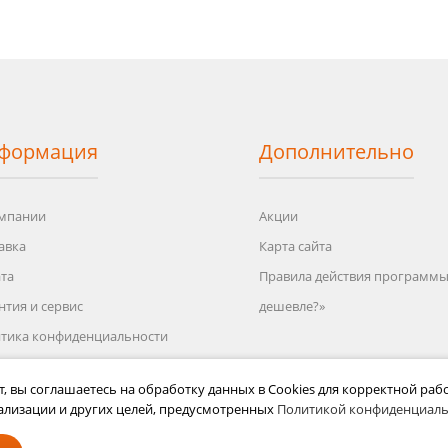
формация
Дополнительно
мпании
Акции
авка
Карта сайта
та
Правила действия программ
нтия и сервис
дешевле?»
тика конфиденциальности
зовательское соглашение
т, вы соглашаетесь на обработку данных в Cookies для корректной рабо
вия возврата
ализации и других целей, предусмотренных
Политикой конфиденциаль
Н БУДЕТ РАБОТАТЬ ПО НОВОМУ АДРЕСУ. ПО