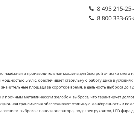
8 495 215-25
8 800 333-65
то надёжная и производительная машина для быстрой очистки снега на
мощностью 5,9 л.с. обеспечивает стабильную работу даже в условиях
ь значительные площади за короткое время, а дальность выброса до 1
 прочным металлическим желобом выброса, что гарантирует долгове
рикционная трансмиссия обеспечивают отличную манёвренность и комф
правлением выброса с панели оператора, подогрев рукояток, LED-фара д