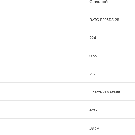
Стальной
RATO R225DS-2R
224
0.55
2.6
Пластик+металл
есть
38 см