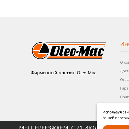
Ин
О ко
Дост
Фирменный магазин Oleo-Mac
Опла
Гара
Поли
Поль
Используя сай
Усло
вашей персон
МЫ ПЕРЕЕЗЖАЕМ! С 21 ИЮЛЯ МАГАЗИ