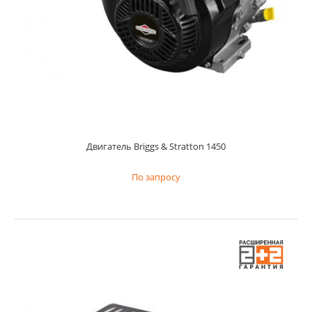
Двигатель Briggs & Stratton 1450
Двигатель Briggs & Stratton 1450
По запросу
По запросу
Двигатель Briggs & Stratton 1450 - серия полупрофессиона...