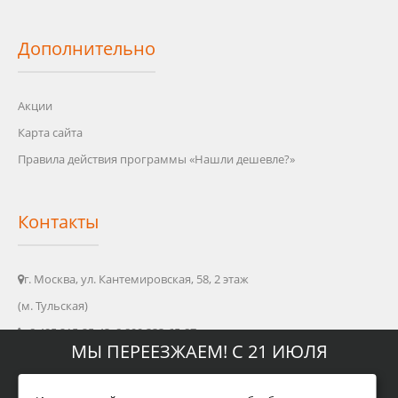
Дополнительно
Акции
Карта сайта
Правила действия программы «Нашли дешевле?»
Контакты
г. Москва, ул. Кантемировская, 58, 2 этаж
(м. Тульская)
8 495 215-25-43, 8 800 333-65-87
МЫ ПЕРЕЕЗЖАЕМ! С 21 ИЮЛЯ
info@oleo-shop.ru
пн - пт: 09:00 - 20:00
МАГАЗИН БУДЕТ РАБОТАТЬ ПО