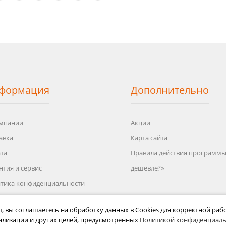
Цепь Professional Quality 16"
3/8" 1,3 56 зв.
1440 р.
формация
Дополнительно
мпании
Акции
авка
Карта сайта
та
Правила действия программ
нтия и сервис
дешевле?»
Цепь Professional Quality 14"
3/8" 1,3 53 зв.
тика конфиденциальности
1450 р.
зовательское соглашение
т, вы соглашаетесь на обработку данных в Cookies для корректной рабо
вия возврата
ализации и других целей, предусмотренных
Политикой конфиденциаль