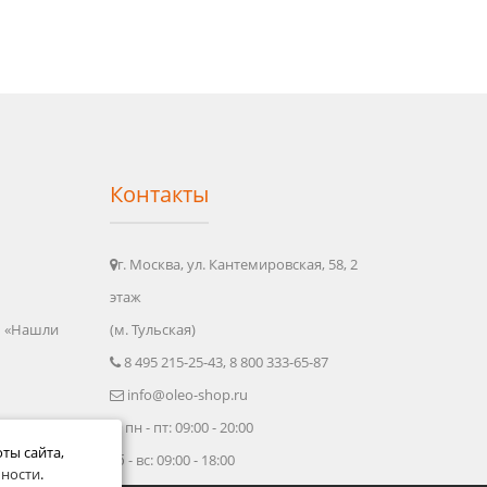
Цепь Professional Quality - скоростная
низкопрофильная цепь. Пре...
Контакты
г. Москва, ул. Кантемировская, 58, 2
этаж
ы «Нашли
(м. Тульская)
8 495 215-25-43, 8 800 333-65-87
Цепь Professional Quality - скоростная
info@oleo-shop.ru
низкопрофильная цепь. Пре...
пн - пт: 09:00 - 20:00
ты сайта,
сб - вс: 09:00 - 18:00
ности
.