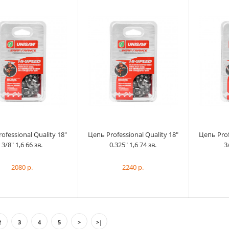
Цепь Professional Quality 16"
0.325" 1,3 66 зв.
1880 р.
ofessional Quality 18"
Цепь Professional Quality 18"
Цепь Prof
3/8" 1,6 66 зв.
0.325" 1,6 74 зв.
3
2080 р.
2240 р.
2
3
4
5
>
>|