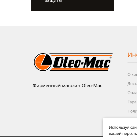
защиты
Ин
О ко
Дост
Фирменный магазин Oleo-Mac
Опла
Гара
Поли
Поль
Используя сай
Усло
вашей персон