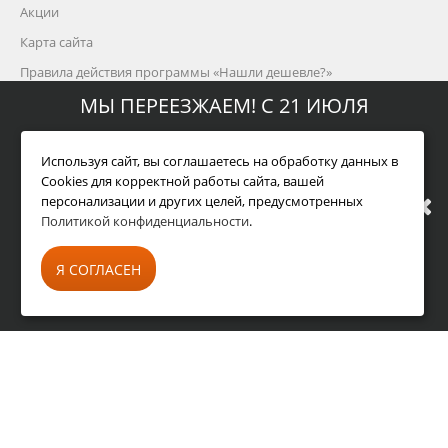
Акции
Карта сайта
Правила действия программы «Нашли дешевле?»
МЫ ПЕРЕЕЗЖАЕМ! С 21 ИЮЛЯ
Контакты
МАГАЗИН БУДЕТ РАБОТАТЬ ПО
Используя сайт, вы соглашаетесь на обработку данных в
Cookies для корректной работы сайта, вашей
персонализации и других целей, предусмотренных
НОВОМУ АДРЕСУ. ПОДРОБНАЯ
г. Москва, ул. Кантемировская, 58, 2 этаж
Политикой конфиденциальности
.
(м. Тульская)
ИНФОРМАЦИЯ О ПЕРЕЕЗДЕ ПО
8 495 215-25-43, 8 800 333-65-87
Я СОГЛАСЕН
info@oleo-shop.ru
ССЫЛКЕ
пн - пт: 09:00 - 20:00
сб - вс: 09:00 - 18:00
© Фирменный магазин Oleo-Mac 2010 - 2026